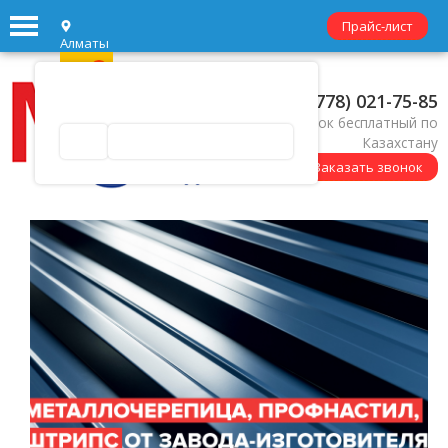
Прайс-лист
Алматы
0
✖
Алматы ваш город?
+7 (778) 021-75-85
Звонок бесплатный по
Да
Выбрать другой город
Казахстану
Заказать звонок